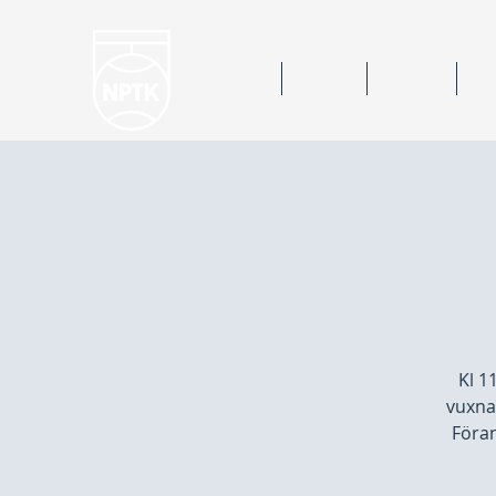
Hem
Nyheter
Kalender
Bok
Kl 1
vuxna 
Föran