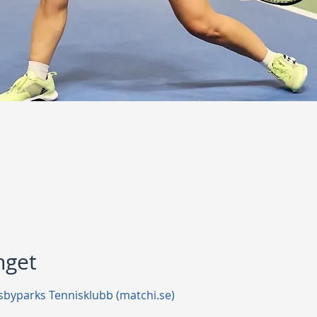
get
byparks Tennisklubb (matchi.se)