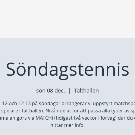
ning & medlemskap
Junior
Senior
Anläggningar
Tävlingar
Söndagstennis
sön 08 dec.
  |  
Tälthallen
1-12 och 12-13 på söndagar arrangerar vi uppstyrt matchspe
spelare i tälthallen. Nivåindelat för att passa alla typer av s
mälan görs via MATCHi (tidigast två veckor i förväg) där du
hittar mer info.