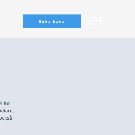
Boka bana
Om oss
l för
pelare.
 också