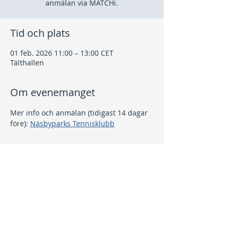
anmälan via MATCHi.
Tid och plats
01 feb. 2026 11:00 – 13:00 CET
Tälthallen
Om evenemanget
Mer info och anmälan (tidigast 14 dagar 
före): 
Näsbyparks Tennisklubb
Dela detta evenemang
Kontakt
info@nptk.se