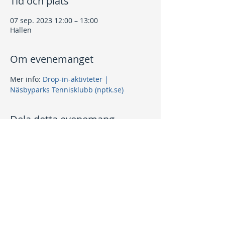
Tid och plats
07 sep. 2023 12:00 – 13:00
Hallen
Om evenemanget
Mer info: 
Drop-in-aktivteter | 
Näsbyparks Tennisklubb (nptk.se)
Dela detta evenemang
Kontakt
info@nptk.se
08-756 22 02
Adress
Grindstuguvägen 36
183 64 Täby