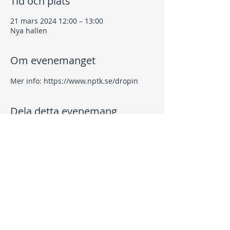
Tid och plats
21 mars 2024 12:00 – 13:00
Nya hallen
Om evenemanget
Mer info: https://www.nptk.se/dropin
Dela detta evenemang
Kontakt
info@nptk.se
08-756 22 02
Adress
Grindstuguvägen 36
183 64 Täby