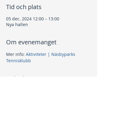
Tid och plats
05 dec. 2024 12:00 – 13:00
Nya hallen
Om evenemanget
Mer info: 
Aktiviteter | Näsbyparks 
Tennisklubb
Dela detta evenemang
Kontakt
info@nptk.se
08-756 22 02
Adress