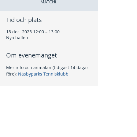
MATCHi.
Tid och plats
18 dec. 2025 12:00 – 13:00
Nya hallen
Om evenemanget
Mer info och anmälan (tidigast 14 dagar 
före): 
Näsbyparks Tennisklubb
Dela detta evenemang
Kontakt
info@nptk.se