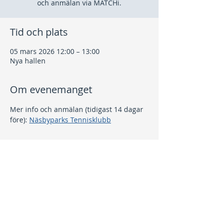
och anmälan via MATCHi.
Tid och plats
05 mars 2026 12:00 – 13:00
Nya hallen
Om evenemanget
Mer info och anmälan (tidigast 14 dagar 
före): 
Näsbyparks Tennisklubb
Dela detta evenemang
Kontakt
info@nptk.se