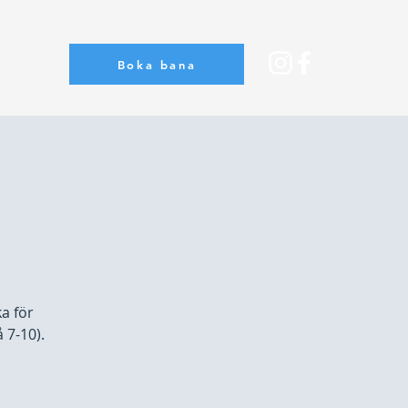
Boka bana
Om oss
a för
 7-10).