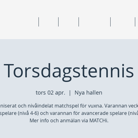
ning & medlemskap
Junior
Senior
Anläggningar
Tävlingar
Torsdagstennis
tors 02 apr.
  |  
Nya hallen
niserat och nivåindelat matchspel för vuxna. Varannan veck
pelare (nivå 4-6) och varannan för avancerade spelare (nivå
Mer info och anmälan via MATCHi.