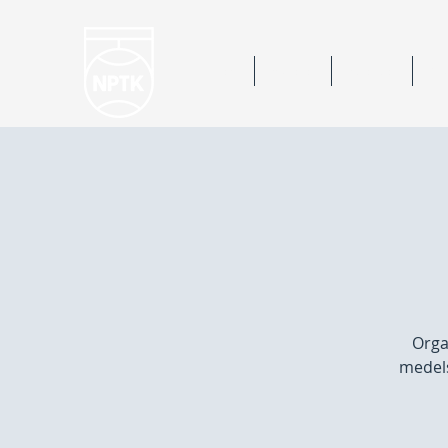
Hem
Nyheter
Kalender
Bok
Orga
medels