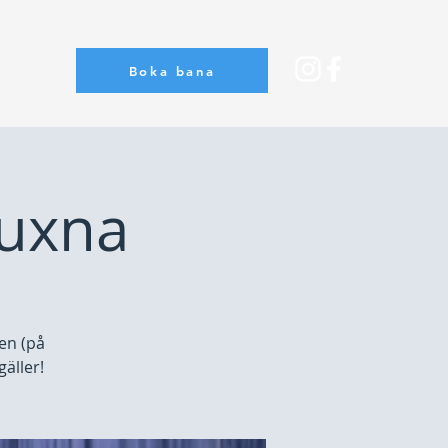
Boka bana
Om oss
vuxna
en (på
äller!