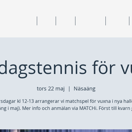
ning & medlemskap
Junior
Senior
Anläggningar
Tävlingar
dagstennis för 
tors 22 maj
  |  
Näsaäng
rsdagar kl 12-13 arrangerar vi matchspel för vuxna i nya hall
ng i maj). Mer info och anmälan via MATCHi. Först till kvarn g