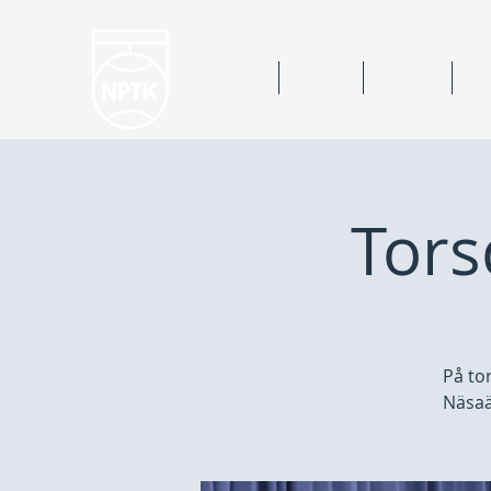
Hem
Nyheter
Kalender
Bok
Tors
På to
Näsaä