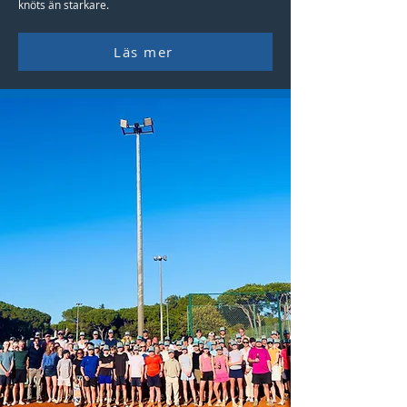
knöts än starkare.
Läs mer