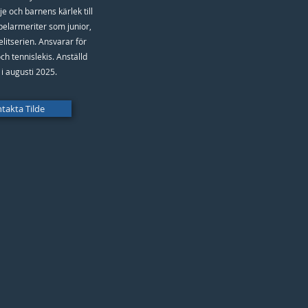
je och barnens kärlek till
pelarmeriter som junior,
elitserien. Ansvarar för
ch tennislekis. Anställd
i augusti 2025.
takta Tilde