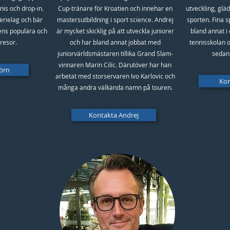
nis och drop-in.
Cup-tränare för Kroatien och innehar en
utveckling, gläd
erielag och bär
mastersutbildning i sport science. Andrej
sporten. Fina s
ens populära och
är mycket skicklig på att utveckla juniorer
bland annat i 
resor.
och har bland annat jobbat med
tennisskolan o
juniorvärldsmästaren tillika Grand Slam-
sedan 
vinnaren Marin Cilic. Därutöver har han
örn
arbetat med storservaren Ivo Karlovic och
Kon
många andra välkända namn på touren.
Kontakta Andrej