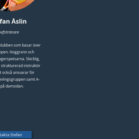
fan Åslin
efstränare
 klubben som basar över
uppen. Noggrann och
ingerspetsarna. Skicklig,
strukturerad instruktör
 också ansvarar för
 tävlingsgruppen samt A-
 på damsidan.
takta Stefan