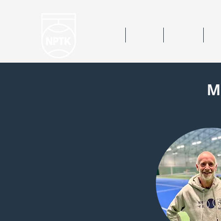
Hem
Nyheter
Kalender
Bok
M