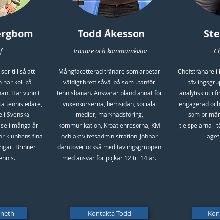
ergbom
Todd Åkesson
Ste
f
Tränare och kommunikatör
Ch
er till så att
Mångfacetterad tränare som arbetar
Chefstränare i
 har koll på
väldigt brett såväl på som utanför
tävlingsgr
an. Har vunnit
tennisbanan. Ansvarar bland annat för
analytisk ut i f
ta tennisledare,
vuxenkurserna, hemsidan, sociala
engagerad och 
e i Svenska
medier, marknadsföring,
som primärt
lse i många år
kommunikation, Kroatienresorna, KM
tjejspelarna i
ör klubbens fina
och aktivitetsadministration. Jobbar
laget
ngar. Brinner
därutöver också med tävlingsgruppen
tennis.
med ansvar för pojkar 12 till 14 år.
nneth
Kontakta Todd
Kon