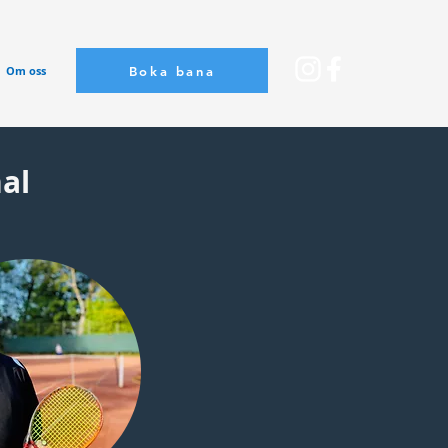
Boka bana
Om oss
al