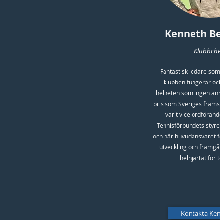
Kenneth B
Klubbche
Fantastisk ledare som s
klubben fungerar och
helheten som ingen ann
pris som Sveriges främs
varit vice ordförand
Tennisförbundets styre
och bär huvudansvaret f
utveckling och framgå
helhjärtat för 
Kontakta Ke