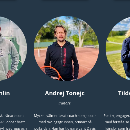
hlin
Andrej Tonejc
Tild
Tränare
sk tränare som
Mycket välmeriterat coach som jobbar
Positiv, engage
97. Jobbar brett
med tävlingsgruppen, primärt på
med förståelse 
tävlingsgrupp och
pojksidan. Han har tidigare varit Davis
känslor som frä