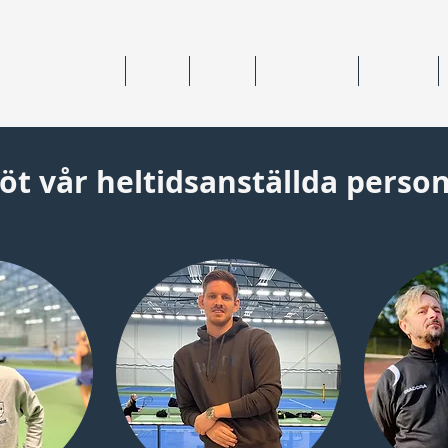
ning & medlemskap
Junior
Senior
Anläggningar
Tävlingar
öt vår heltidsanställda person