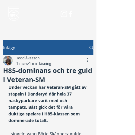
Inlägg
Todd Åkesson
1 mars
1 min läsning
H85-dominans och tre guld
i Veteran-SM
Under veckan har Veteran-SM gått av 
stapeln i Danderyd där hela 37 
näsbyparkare varit med och 
tampats. Bäst gick det för våra 
duktiga spelare i H85-klassen som 
dominerade totalt.
I singeln vann Börje Skånberg guldet 