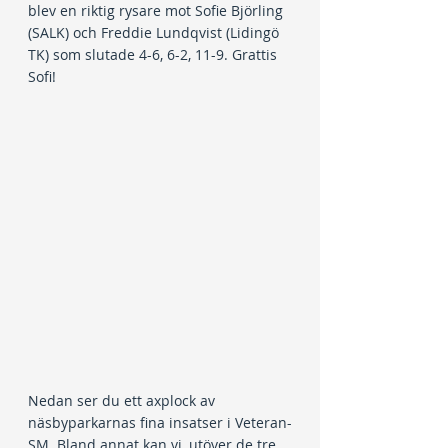
blev en riktig rysare mot Sofie Björling 
(SALK) och Freddie Lundqvist (Lidingö 
TK) som slutade 4-6, 6-2, 11-9. Grattis 
Sofi!
Nedan ser du ett axplock av 
näsbyparkarnas fina insatser i Veteran-
SM. Bland annat kan vi, utöver de tre 