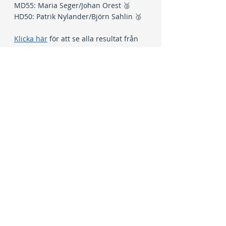
MD55: Maria Seger/Johan Orest 🥈
HD50: Patrik Nylander/Björn Sahlin 🥉
Klicka här
 för att se alla resultat från 
Veteran-SM.
Senaste inlägg
Visa alla