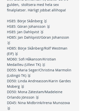
gulden,  stoltsera med hela sex 
finalplatser. Härligt jobbat allihopa!
HS85: Börje Skånberg 🥇
HS85: Göran Johansson 🥈
HS85: Jan Dahlqvist 🥉
HD85: Jan Dahlqvist/Göran Johansson 
🥇
HD85: Börje Skånberg/Rolf Westman 
(EIF) 🥈
MD60: Sofi Håkanson/Kristian 
Medailleu (Ullevi TK) 🥇
DD55: Maria Seger/Christina Marmolin 
(Lidingö TK) 🥈
DD50: Linda Andreasson/Karin Gardes 
Moberg 🥈
DD50: Mona Zätestam/Madeleine 
Orlando Jönsson 🥉
DD45: Nina Midbrink/Irena Munozova 
🥈