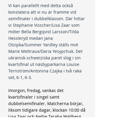
Vi kan parallellt med detta också 
konstatera att vi nu är framme vid 
semifinaler i dubbelklassen. Där hittar 
vi Stephanie Visscher/Lisa Zaar som 
möter Bella Bergqvist Larsson/Tilda 
Hessleryd medan Jana 
Otzipka/Summer Yardley ställs mot 
Marie Mettraux/Daria Yesypchuk. Det 
ukrainsk-schweiziska paret slog i sin 
kvartsfinal ut näsbyparkarna Louise 
Ternström/Antonina Czajka i två raka 
set, 6-1, 6-3.
Imorgon, fredag, vankas det 
kvartsfinaler i singel samt 
dubbelsemifinaler. Matcherna börjar, 
liksom tidigare dagar, klockan 10:00 då 
Lisa Zaar och Nellie Taraba Wallberg 
spelar. Därefter, ca 11.30, går Lea 
Nilssons kvartsfinal av stapeln och 