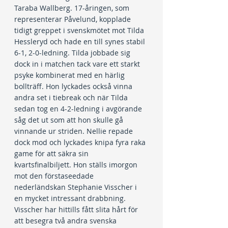
Taraba Wallberg. 17-åringen, som 
representerar Påvelund, kopplade 
tidigt greppet i svenskmötet mot Tilda 
Hessleryd och hade en till synes stabil 
6-1, 2-0-ledning. Tilda jobbade sig 
dock in i matchen tack vare ett starkt 
psyke kombinerat med en härlig 
bollträff. Hon lyckades också vinna 
andra set i tiebreak och när Tilda 
sedan tog en 4-2-ledning i avgörande 
såg det ut som att hon skulle gå 
vinnande ur striden. Nellie repade 
dock mod och lyckades knipa fyra raka 
game för att säkra sin 
kvartsfinalbiljett. Hon ställs imorgon 
mot den förstaseedade 
nederländskan Stephanie Visscher i 
en mycket intressant drabbning. 
Visscher har hittills fått slita hårt för 
att besegra två andra svenska 