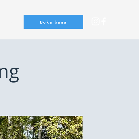
Boka bana
Om oss
ng