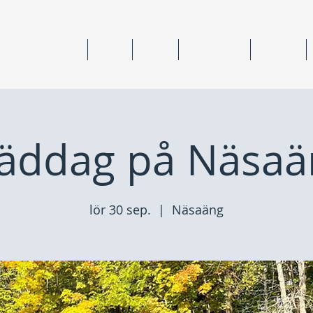
ning & medlemskap
Junior
Senior
Anläggningar
Tävlingar
täddag på Näsaä
lör 30 sep.
  |  
Näsaäng