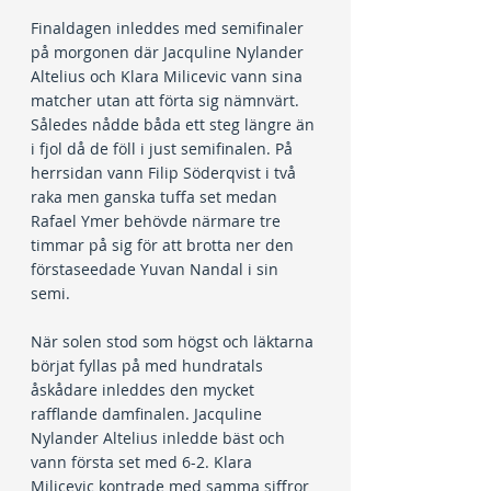
Finaldagen inleddes med semifinaler 
på morgonen där Jacquline Nylander 
Altelius och Klara Milicevic vann sina 
matcher utan att förta sig nämnvärt. 
Således nådde båda ett steg längre än 
i fjol då de föll i just semifinalen. På 
herrsidan vann Filip Söderqvist i två 
raka men ganska tuffa set medan 
Rafael Ymer behövde närmare tre 
timmar på sig för att brotta ner den 
förstaseedade Yuvan Nandal i sin 
semi.
När solen stod som högst och läktarna 
börjat fyllas på med hundratals 
åskådare inleddes den mycket 
rafflande damfinalen. Jacquline 
Nylander Altelius inledde bäst och 
vann första set med 6-2. Klara 
Milicevic kontrade med samma siffror 