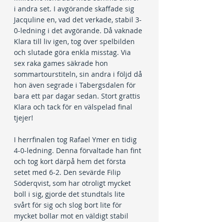
i andra set. I avgörande skaffade sig 
Jacquline en, vad det verkade, stabil 3-
0-ledning i det avgörande. Då vaknade 
Klara till liv igen, tog över spelbilden 
och slutade göra enkla misstag. Via 
sex raka games säkrade hon 
sommartourstiteln, sin andra i följd då 
hon även segrade i Tabergsdalen för 
bara ett par dagar sedan. Stort grattis 
Klara och tack för en välspelad final 
tjejer!
I herrfinalen tog Rafael Ymer en tidig 
4-0-ledning. Denna förvaltade han fint 
och tog kort därpå hem det första 
setet med 6-2. Den sevärde Filip 
Söderqvist, som har otroligt mycket 
boll i sig, gjorde det stundtals lite 
svårt för sig och slog bort lite för 
mycket bollar mot en väldigt stabil 