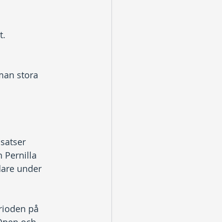
. 
man stora 
nsatser 
 Pernilla 
dare under 
rioden på 
Open och 