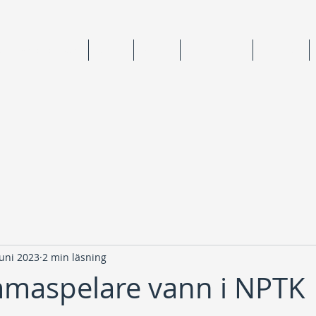
ning & medlemskap
Junior
Senior
Anläggningar
Tävlingar
juni 2023
2 min läsning
maspelare vann i NPTK