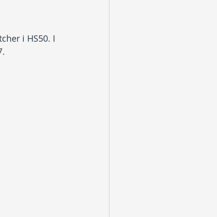
cher i HS50. I 
7.