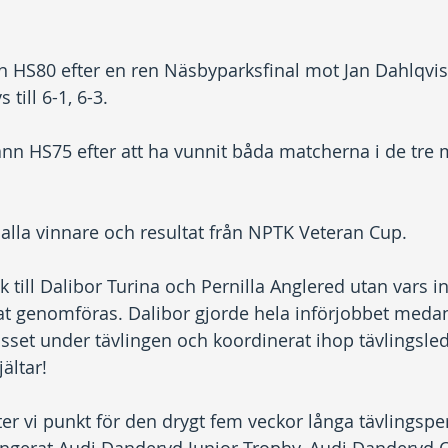
 HS80 efter en ren Näsbyparksfinal mot Jan Dahlqvist
 till 6-1, 6-3.
n HS75 efter att ha vunnit båda matcherna i de tre 
e alla vinnare och resultat från NPTK Veteran Cup.
ack till Dalibor Turina och Pernilla Anglered utan vars i
at genomföras. Dalibor gjorde hela införjobbet medan
lasset under tävlingen och koordinerat ihop tävlingsle
ältar!
ter vi punkt för den drygt fem veckor långa tävlingspe
angerat Audi Danderyd Junior Trophy, Audi Danderyd 