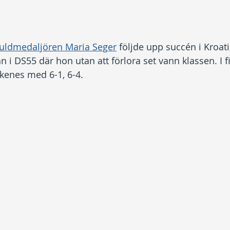
uldmedaljören Maria Seger
 följde upp succén i Kroat
i DS55 där hon utan att förlora set vann klassen. I f
enes med 6-1, 6-4.