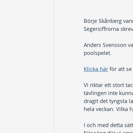
Börje Skånberg vann
Segersiffrorna skrevs
Anders Svensson van
poolspelet.
Klicka här
 för att s
Vi riktar ett stort t
tävlingen inte kunn
dragit det tyngsta 
hela veckan. Vilka hj
I och med detta sät
Näsaäng där vi arr