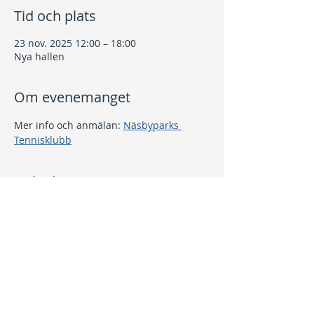
Tid och plats
23 nov. 2025 12:00 – 18:00
Nya hallen
Om evenemanget
Mer info och anmälan: 
Näsbyparks 
Tennisklubb
Dela detta evenemang
Kontakt
info@nptk.se
08-756 22 02
Adress