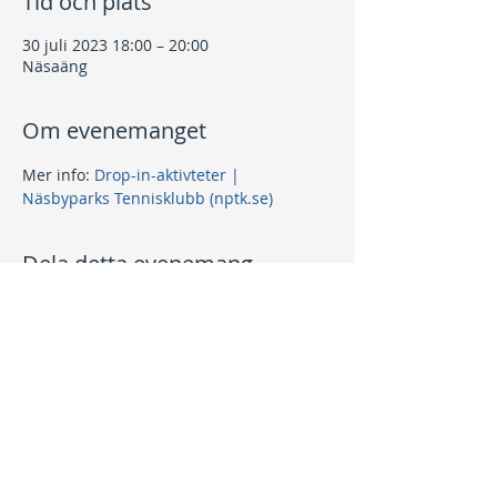
Tid och plats
30 juli 2023 18:00 – 20:00
Näsaäng
Om evenemanget
Mer info: 
Drop-in-aktivteter | 
Näsbyparks Tennisklubb (nptk.se)
Dela detta evenemang
Kontakt
info@nptk.se
08-756 22 02
Adress
Grindstuguvägen 36
183 64 Täby