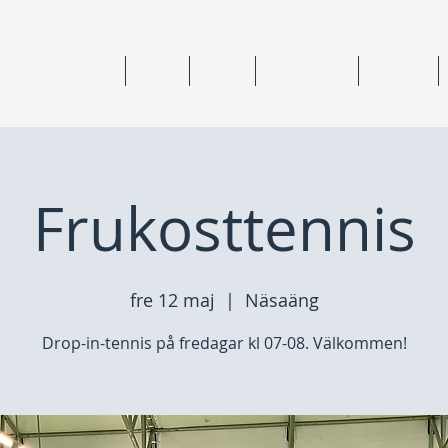
ning & medlemskap
Junior
Senior
Anläggningar
Tävlingar
Frukosttennis
fre 12 maj
  |  
Näsaäng
Drop-in-tennis på fredagar kl 07-08. Välkommen!