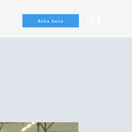
Boka bana
Om oss