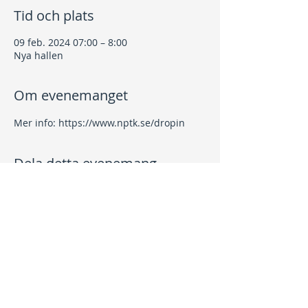
Tid och plats
09 feb. 2024 07:00 – 8:00
Nya hallen
Om evenemanget
Mer info: https://www.nptk.se/dropin
Dela detta evenemang
Kontakt
info@nptk.se
08-756 22 02
Adress
Grindstuguvägen 36
183 64 Täby