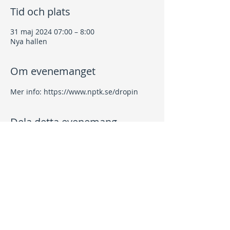
Tid och plats
31 maj 2024 07:00 – 8:00
Nya hallen
Om evenemanget
Mer info: https://www.nptk.se/dropin
Dela detta evenemang
Kontakt
info@nptk.se
08-756 22 02
Adress
Grindstuguvägen 36
183 64 Täby