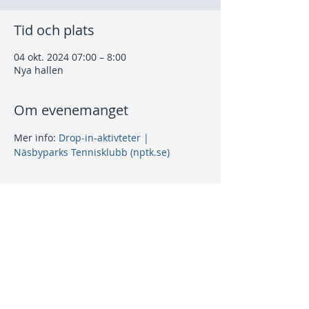
Tid och plats
04 okt. 2024 07:00 – 8:00
Nya hallen
Om evenemanget
Mer info: 
Drop-in-aktivteter | 
Näsbyparks Tennisklubb (nptk.se)
Dela detta evenemang
Kontakt
info@nptk.se
08-756 22 02