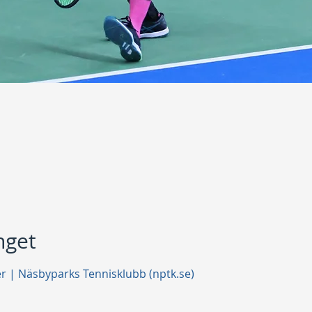
get
er | Näsbyparks Tennisklubb (nptk.se)