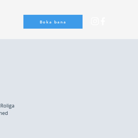
Boka bana
Om oss
 Roliga
 med