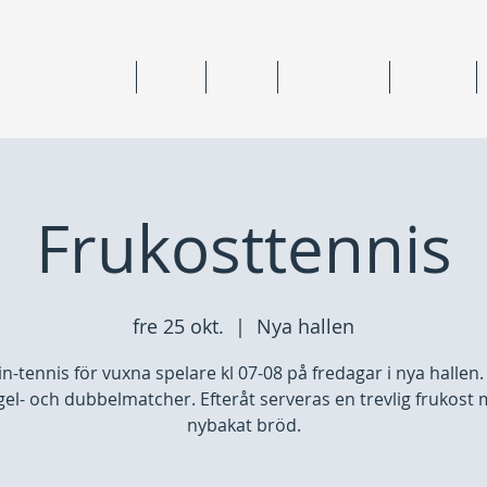
ning & medlemskap
Junior
Senior
Anläggningar
Tävlingar
Frukosttennis
fre 25 okt.
  |  
Nya hallen
n-tennis för vuxna spelare kl 07-08 på fredagar i nya hallen.
gel- och dubbelmatcher. Efteråt serveras en trevlig frukost
nybakat bröd.