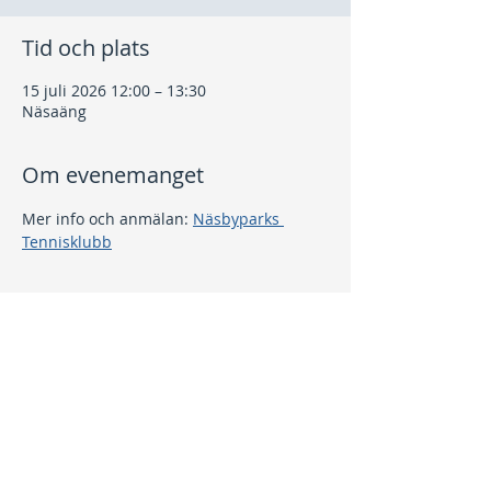
Tid och plats
15 juli 2026 12:00 – 13:30
Näsaäng
Om evenemanget
Mer info och anmälan: 
Näsbyparks 
Tennisklubb
Dela detta evenemang
Kontakt
info@nptk.se
08-756 22 02