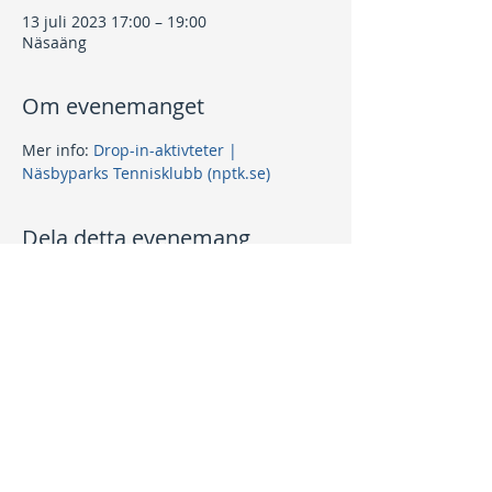
13 juli 2023 17:00 – 19:00
Näsaäng
Om evenemanget
Mer info: 
Drop-in-aktivteter | 
Näsbyparks Tennisklubb (nptk.se)
Dela detta evenemang
Kontakt
info@nptk.se
08-756 22 02
Adress
Grindstuguvägen 36
183 64 Täby