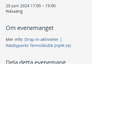
20 juni 2024 17:00 – 19:00
Näsaäng
Om evenemanget
Mer info: 
Drop-in-aktivteter | 
Näsbyparks Tennisklubb (nptk.se)
Dela detta evenemang
Kontakt
info@nptk.se
08-756 22 02
Adress
Grindstuguvägen 36
183 64 Täby