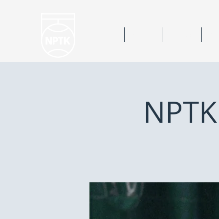
Hem
Nyheter
Kalender
Bok
NPTK 