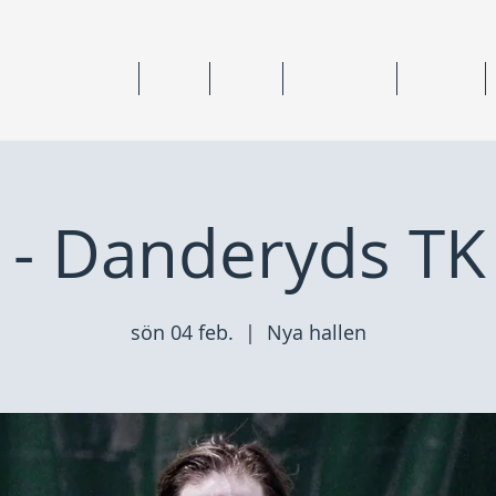
ning & medlemskap
Junior
Senior
Anläggningar
Tävlingar
- Danderyds TK
sön 04 feb.
  |  
Nya hallen