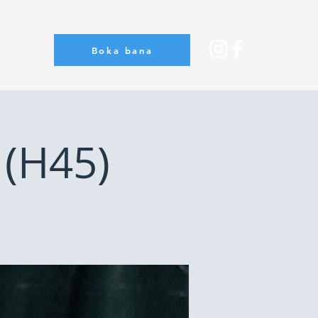
Boka bana
Om oss
 (H45)