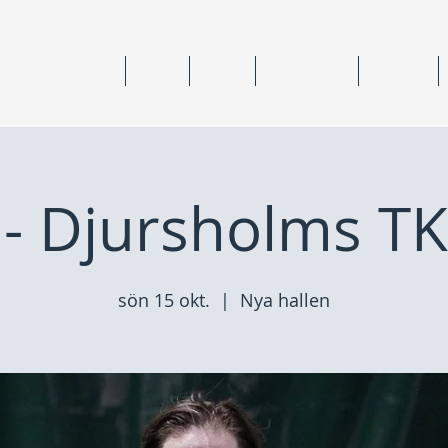
ning & medlemskap
Junior
Senior
Anläggningar
Tävlingar
- Djursholms TK
sön 15 okt.
  |  
Nya hallen