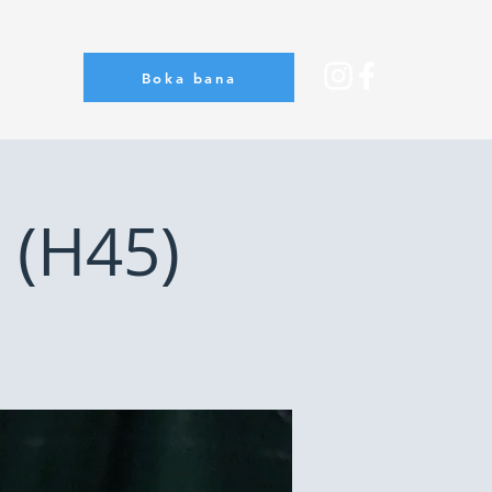
Boka bana
Om oss
 (H45)