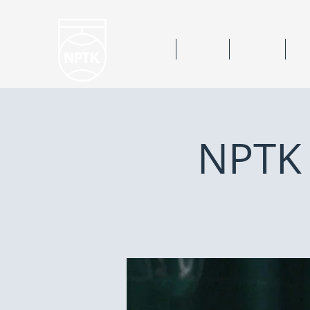
Hem
Nyheter
Kalender
Bok
NPTK 