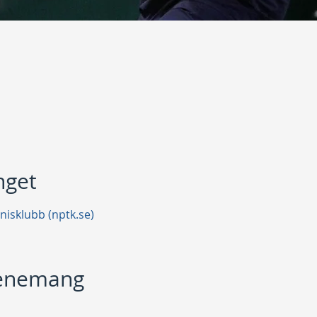
get
nisklubb (nptk.se)
venemang