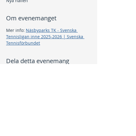
Nya hallen
Om evenemanget
Mer info: 
Näsbyparks TK - Svenska 
Tennisligan inne 2025-2026 | Svenska 
Tennisförbundet
Dela detta evenemang
Kontakt
info@nptk.se
08-756 22 02
Adress
Grindstuguvägen 36
183 64 Täby
Integritetspolicy