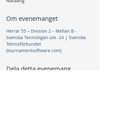
Näsaäng
Om evenemanget
Herrar 55 – Division 2 – Mellan B - 
Svenska Tennisligan ute -24 | Svenska 
Tennisförbundet 
(tournamentsoftware.com)
Dela detta evenemang
Kontakt
info@nptk.se
08-756 22 02
Adress
Grindstuguvägen 36
183 64 Täby