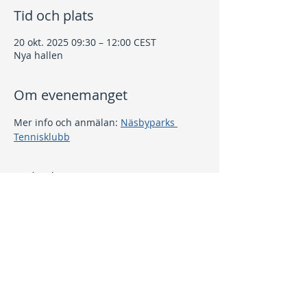
Tid och plats
20 okt. 2025 09:30 – 12:00 CEST
Nya hallen
Om evenemanget
Mer info och anmälan: 
Näsbyparks 
Tennisklubb
Dela detta evenemang
Kontakt
info@nptk.se
08-756 22 02
Adress