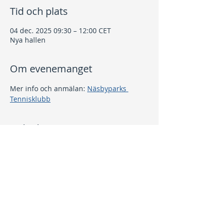
Tid och plats
04 dec. 2025 09:30 – 12:00 CET
Nya hallen
Om evenemanget
Mer info och anmälan: 
Näsbyparks 
Tennisklubb
Dela detta evenemang
Kontakt
info@nptk.se
08-756 22 02
Adress