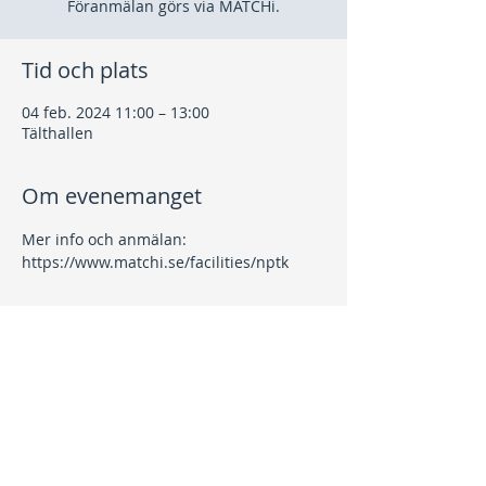
Föranmälan görs via MATCHi.
Tid och plats
04 feb. 2024 11:00 – 13:00
Tälthallen
Om evenemanget
Mer info och anmälan: 
https://www.matchi.se/facilities/nptk
Dela detta evenemang
Kontakt
info@nptk.se