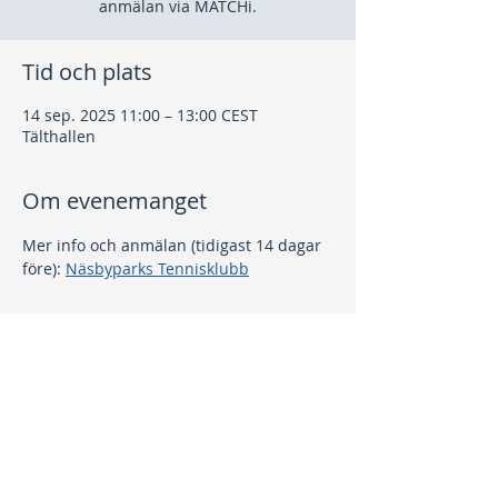
anmälan via MATCHi.
Tid och plats
14 sep. 2025 11:00 – 13:00 CEST
Tälthallen
Om evenemanget
Mer info och anmälan (tidigast 14 dagar 
före): 
Näsbyparks Tennisklubb
Dela detta evenemang
Kontakt
info@nptk.se