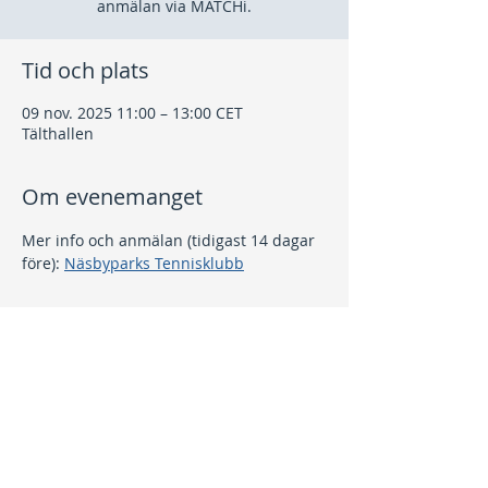
anmälan via MATCHi.
Tid och plats
09 nov. 2025 11:00 – 13:00 CET
Tälthallen
Om evenemanget
Mer info och anmälan (tidigast 14 dagar 
före): 
Näsbyparks Tennisklubb
Dela detta evenemang
Kontakt
info@nptk.se