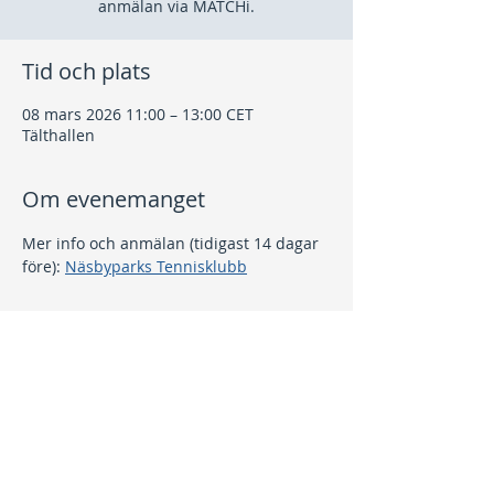
anmälan via MATCHi.
Tid och plats
08 mars 2026 11:00 – 13:00 CET
Tälthallen
Om evenemanget
Mer info och anmälan (tidigast 14 dagar 
före): 
Näsbyparks Tennisklubb
Dela detta evenemang
Kontakt
info@nptk.se