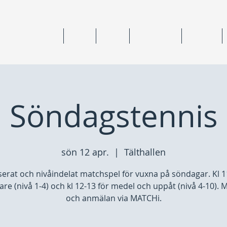
ning & medlemskap
Junior
Senior
Anläggningar
Tävlingar
Söndagstennis
sön 12 apr.
  |  
Tälthallen
erat och nivåindelat matchspel för vuxna på söndagar. Kl 1
are (nivå 1-4) och kl 12-13 för medel och uppåt (nivå 4-10). M
och anmälan via MATCHi.