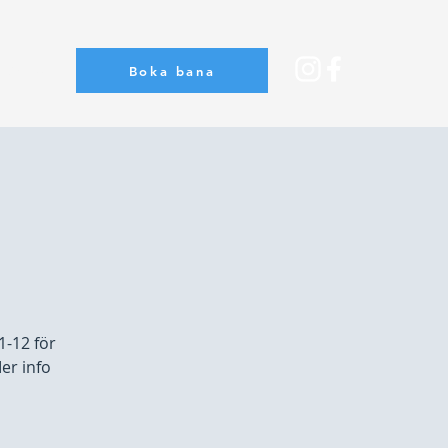
Boka bana
Om oss
1-12 för
er info