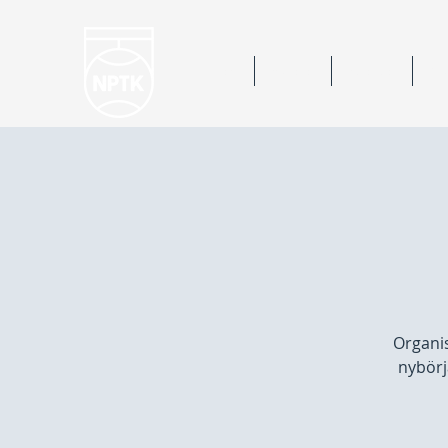
Hem
Nyheter
Kalender
Bok
Organis
nybörj