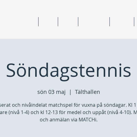
ning & medlemskap
Junior
Senior
Anläggningar
Tävlingar
Söndagstennis
sön 03 maj
  |  
Tälthallen
erat och nivåindelat matchspel för vuxna på söndagar. Kl 1
are (nivå 1-4) och kl 12-13 för medel och uppåt (nivå 4-10). M
och anmälan via MATCHi.