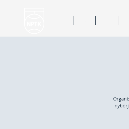
Hem
Nyheter
Kalender
Bok
Organis
nybörj