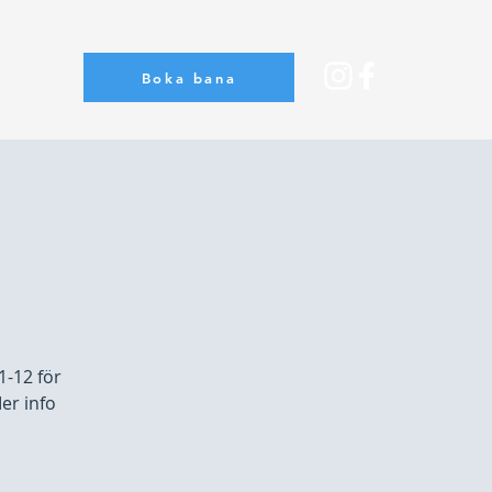
Boka bana
Om oss
1-12 för
er info