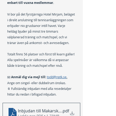
enbart till vuxna medlemmar.
Vi bor på det fyrstjärniga Hotel Mirjam, beläget 
i direkt anslutning till tennisanläggningen som 
erbjuder nio grusbanor intill havet. Varje 
heldag bjuder på minst tre timmars 
välplanerad träning och matchspel, och vi 
tränar även på ankomst- och avresedagen.
Totalt finns 56 platser och först till kvarn gäller! 
Alla spelnivåer är välkomna då vi anpassar 
både träning och matchspel efter nivå.
📧 
Anmäl dig via mejl till:
todd@nptk.se
.
Ange om singel- eller dubbelrum önskas.
📎 Fullständig inbjudan med alla resedetaljer 
hittar du nedan i bifogad inbjudan.
Inbjudan till Makarska 26-30 september
.pdf
Ladda ner PDF • 1.73MB