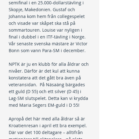
semifinal i en 25.000-dollarstävling i 
Skopje, Makedonien. Gustaf och 
Johanna kom hem från collegespelet 
och visade var skåpet ska stå på 
sommartouren. Louise var nyligen i 
final i dubbel i en ITF-tävling i Norge. 
Vår senaste svenska mästare är Victor 
Bonn som vann Para-SM i december.
NPTK är ju en klubb för alla åldrar och 
nivåer. Därför är det kul att kunna 
konstatera att det gått bra även på 
veteransidan.  På Näsaäng bärgades 
ett guld (D 55) och ett silver (D 45) i 
Lag-SM slutspelet. Detta kan vi krydda 
med Maria Segers EM-guld i D 55!
Apropå det här med alla åldrar så är 
Kroatienresan i april ett bra exempel. 
Där var det 100 deltagare – alltifrån 