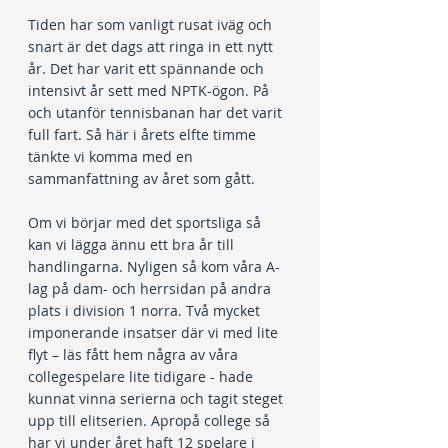
Tiden har som vanligt rusat iväg och 
snart är det dags att ringa in ett nytt 
år. Det har varit ett spännande och 
intensivt år sett med NPTK-ögon. På 
och utanför tennisbanan har det varit 
full fart. Så här i årets elfte timme 
tänkte vi komma med en 
sammanfattning av året som gått.
Om vi börjar med det sportsliga så 
kan vi lägga ännu ett bra år till 
handlingarna. Nyligen så kom våra A-
lag på dam- och herrsidan på andra 
plats i division 1 norra. Två mycket 
imponerande insatser där vi med lite 
flyt – läs fått hem några av våra 
collegespelare lite tidigare - hade 
kunnat vinna serierna och tagit steget 
upp till elitserien. Apropå college så 
har vi under året haft 12 spelare i 