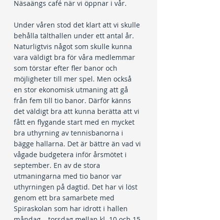
Näsaängs café när vi öppnar i vår.
Under våren stod det klart att vi skulle 
behålla tälthallen under ett antal år.  
Naturligtvis något som skulle kunna 
vara väldigt bra för våra medlemmar 
som törstar efter fler banor och 
möjligheter till mer spel. Men också 
en stor ekonomisk utmaning att gå 
från fem till tio banor. Därför känns 
det väldigt bra att kunna berätta att vi 
fått en flygande start med en mycket 
bra uthyrning av tennisbanorna i 
bägge hallarna. Det är bättre än vad vi 
vågade budgetera inför årsmötet i 
september. En av de stora 
utmaningarna med tio banor var 
uthyrningen på dagtid. Det har vi löst 
genom ett bra samarbete med 
Spiraskolan som har idrott i hallen 
måndag – torsdag mellan kl. 10 och 15.