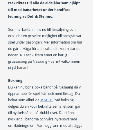
tack riktas till alla de eldsjälar som hjälpt 
till med banarbetet under handfast 
ledning av Didrik Stenmo.
Sommarkorten finns nu till försäljning och 
erbjuder en prisvärd möjlighet till obegränsat 
spel under säsongen. Mer information om hur 
du går tillväga för att skaffa ditt kort hittar du 
nedan. Nu ser vi fram emot en härlig 
grussäsong på Näsaäng – varmt välkommen 
ut på banan!
Bokning
Du kan nu börja boka banor på Näsaäng då vi 
öppnar upp för spel från och med lördag. Du 
bokar som alltid via 
MATCHi
. Vid bokning 
delges du en kod i bekräftelsemailet som går 
till nyckelskåpet på klubbhuset. Där i finns 
nycklar till banorna och våra nyrenoverade 
omklädningsrum. Var noggrann med att lägga 