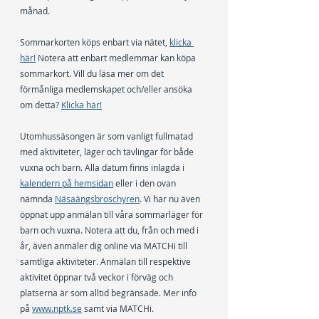
månad.
Sommarkorten köps enbart via nätet, 
klicka 
här!
 Notera att enbart medlemmar kan köpa 
sommarkort. Vill du läsa mer om det 
förmånliga medlemskapet och/eller ansöka 
om detta? 
Klicka här!
Utomhussäsongen är som vanligt fullmatad 
med aktiviteter, läger och tävlingar för både 
vuxna och barn. Alla datum finns inlagda i 
kalendern på hemsidan
 eller i den ovan 
nämnda 
Näsaängsbroschyren
. Vi har nu även 
öppnat upp anmälan till våra sommarläger för 
barn och vuxna. Notera att du, från och med i 
år, även anmäler dig online via MATCHi till 
samtliga aktiviteter. Anmälan till respektive 
aktivitet öppnar två veckor i förväg och 
platserna är som alltid begränsade. Mer info 
på 
www.nptk.se
 samt via MATCHi.