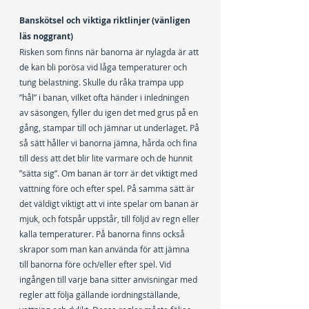
Banskötsel och viktiga riktlinjer (vänligen 
läs noggrant)
Risken som finns när banorna är nylagda är att 
de kan bli porösa vid låga temperaturer och 
tung belastning. Skulle du råka trampa upp 
”hål” i banan, vilket ofta händer i inledningen 
av säsongen, fyller du igen det med grus på en 
gång, stampar till och jämnar ut underlaget. På 
så sätt håller vi banorna jämna, hårda och fina 
till dess att det blir lite varmare och de hunnit 
”sätta sig”. Om banan är torr är det viktigt med 
vattning före och efter spel. På samma sätt är 
det väldigt viktigt att vi inte spelar om banan är 
mjuk, och fotspår uppstår, till följd av regn eller 
kalla temperaturer. På banorna finns också 
skrapor som man kan använda för att jämna 
till banorna före och/eller efter spel. Vid 
ingången till varje bana sitter anvisningar med 
regler att följa gällande iordningställande, 