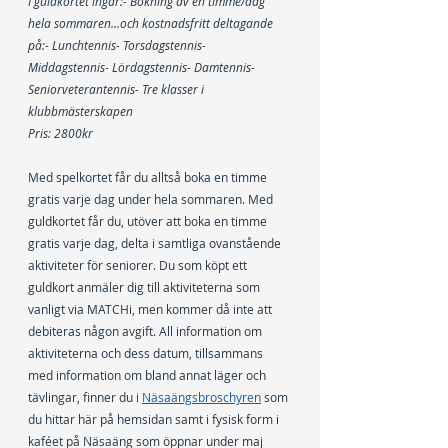
I guldkortet ingår:- Bokning av en timme/dag 
hela sommaren...och kostnadsfritt deltagande 
på:- Lunchtennis- Torsdagstennis- 
Middagstennis- Lördagstennis- Damtennis- 
Seniorveterantennis- Tre klasser i 
klubbmästerskapen 
Pris: 2800kr
Med spelkortet får du alltså boka en timme 
gratis varje dag under hela sommaren. Med 
guldkortet får du, utöver att boka en timme 
gratis varje dag, delta i samtliga ovanstående 
aktiviteter för seniorer. Du som köpt ett 
guldkort anmäler dig till aktiviteterna som 
vanligt via MATCHi, men kommer då inte att 
debiteras någon avgift. All information om 
aktiviteterna och dess datum, tillsammans 
med information om bland annat läger och 
tävlingar, finner du i 
Näsaängsbroschyren
 som 
du hittar här på hemsidan samt i fysisk form i 
kaféet på Näsaäng som öppnar under maj 